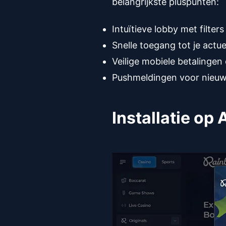
belangrijkste pluspunten:
Intuïtieve lobby met filters
Snelle toegang tot je actu
Veilige mobiele betalingen
Pushmeldingen voor nieuw
Installatie op