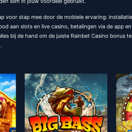
den slim in jouw voordeel gebruikt.
 voor stap mee door de mobiele ervaring: installatie 
od aan slots en live casino, betalingen via de app 
alles bij de hand om de juiste Rainbet Casino bonus t
.