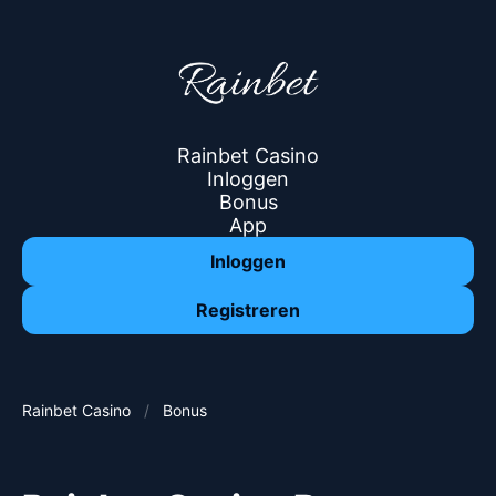
Rainbet Casino
Inloggen
Bonus
App
Inloggen
Registreren
Rainbet Casino
/
Bonus