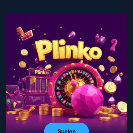
Spelen