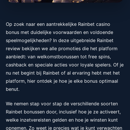
Op zoek naar een aantrekkelijke Rainbet casino
bonus met duidelijke voorwaarden en voldoende
speelmogelijkheden? In deze uitgebreide Rainbet
review bekijken we alle promoties die het platform
aanbiedt: van welkomstbonussen tot free spins,
cashback en speciale acties voor loyale spelers. Of je
nu net begint bij Rainbet of al ervaring hebt met het
platform, hier ontdek je hoe je elke bonus optimaal
benut.
We nemen stap voor stap de verschillende soorten
Rainbet bonussen door, inclusief hoe je ze activeert,
welke inzetvereisten gelden en hoe je winsten kunt
opnemen. Zo weet je precies wat je kunt verwachten