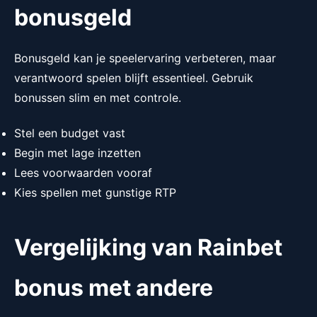
bonusgeld
Bonusgeld kan je speelervaring verbeteren, maar
verantwoord spelen blijft essentieel. Gebruik
bonussen slim en met controle.
Stel een budget vast
Begin met lage inzetten
Lees voorwaarden vooraf
Kies spellen met gunstige RTP
Vergelijking van Rainbet
bonus met andere