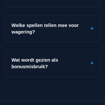
Deze worden soms tijdelijk aangeboden via
promoties of speciale acties.
Welke spellen tellen mee voor
wagering?
Slots tellen meestal volledig mee, terwijl
andere spellen beperkt bijdragen.
Wat wordt gezien als
bonusmisbruik?
Misbruik omvat onder andere meerdere
accounts of het omzeilen van voorwaarden.
Dit kan leiden tot blokkering van het account.