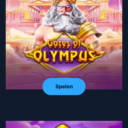
Spelen