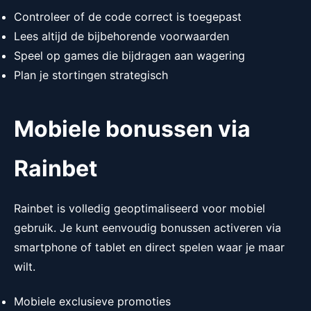
Controleer of de code correct is toegepast
Lees altijd de bijbehorende voorwaarden
Speel op games die bijdragen aan wagering
Plan je stortingen strategisch
Mobiele bonussen via
Rainbet
Rainbet is volledig geoptimaliseerd voor mobiel
gebruik. Je kunt eenvoudig bonussen activeren via
smartphone of tablet en direct spelen waar je maar
wilt.
Mobiele exclusieve promoties