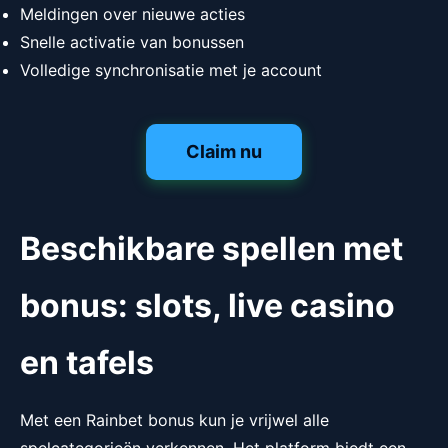
Meldingen over nieuwe acties
Snelle activatie van bonussen
Volledige synchronisatie met je account
Claim nu
Beschikbare spellen met
bonus: slots, live casino
en tafels
Met een Rainbet bonus kun je vrijwel alle