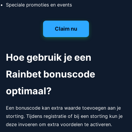
Speciale promoties en events
Claim nu
Hoe gebruik je een
Rainbet bonuscode
optimaal?
Een bonuscode kan extra waarde toevoegen aan je
storting. Tijdens registratie of bij een storting kun je
deze invoeren om extra voordelen te activeren.