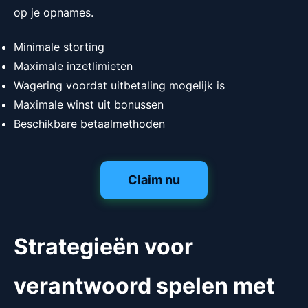
op je opnames.
Minimale storting
Maximale inzetlimieten
Wagering voordat uitbetaling mogelijk is
Maximale winst uit bonussen
Beschikbare betaalmethoden
Claim nu
Strategieën voor
verantwoord spelen met