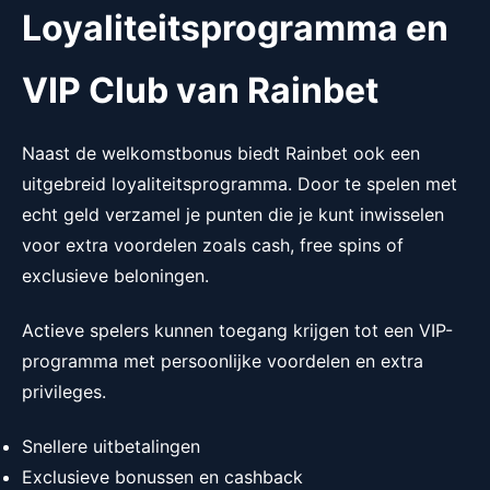
Loyaliteitsprogramma en
VIP Club van Rainbet
Naast de welkomstbonus biedt Rainbet ook een
uitgebreid loyaliteitsprogramma. Door te spelen met
echt geld verzamel je punten die je kunt inwisselen
voor extra voordelen zoals cash, free spins of
exclusieve beloningen.
Actieve spelers kunnen toegang krijgen tot een VIP-
programma met persoonlijke voordelen en extra
privileges.
Snellere uitbetalingen
Exclusieve bonussen en cashback